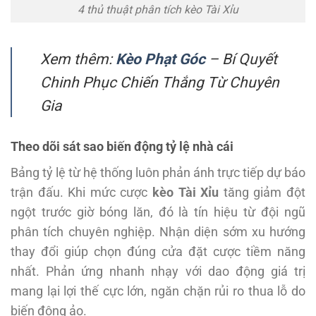
4 thủ thuật phân tích kèo Tài Xỉu
Xem thêm:
Kèo Phạt Góc
– Bí Quyết
Chinh Phục Chiến Thắng Từ Chuyên
Gia
Theo dõi sát sao biến động tỷ lệ nhà cái
Bảng tỷ lệ từ hệ thống luôn phản ánh trực tiếp dự báo
trận đấu. Khi mức cược
kèo Tài Xỉu
tăng giảm đột
ngột trước giờ bóng lăn, đó là tín hiệu từ đội ngũ
phân tích chuyên nghiệp. Nhận diện sớm xu hướng
thay đổi giúp chọn đúng cửa đặt cược tiềm năng
nhất. Phản ứng nhanh nhạy với dao động giá trị
mang lại lợi thế cực lớn, ngăn chặn rủi ro thua lỗ do
biến động ảo.