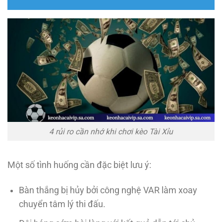
4 rủi ro cần nhớ khi chơi kèo Tài Xỉu
Một số tình huống cần đặc biệt lưu ý:
Bàn thắng bị hủy bởi công nghệ VAR làm xoay
chuyển tâm lý thi đấu.