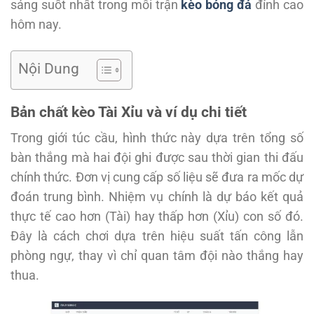
sáng suốt nhất trong mỗi trận
kèo bóng đá
đỉnh cao
hôm nay.
Nội Dung
Bản chất kèo Tài Xỉu và ví dụ chi tiết
Trong giới túc cầu, hình thức này dựa trên tổng số
bàn thắng mà hai đội ghi được sau thời gian thi đấu
chính thức. Đơn vị cung cấp số liệu sẽ đưa ra mốc dự
đoán trung bình. Nhiệm vụ chính là dự báo kết quả
thực tế cao hơn (Tài) hay thấp hơn (Xỉu) con số đó.
Đây là cách chơi dựa trên hiệu suất tấn công lẫn
phòng ngự, thay vì chỉ quan tâm đội nào thắng hay
thua.