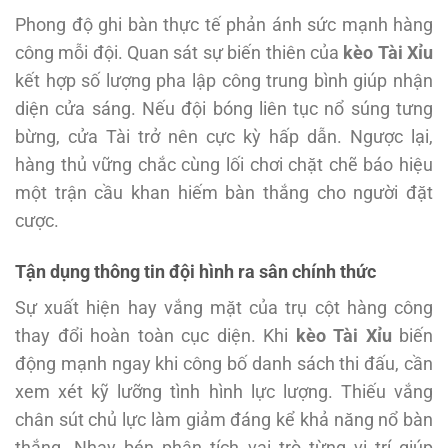
Phong độ ghi bàn thực tế phản ánh sức mạnh hàng
công mỗi đội. Quan sát sự biến thiên của
kèo Tài Xỉu
kết hợp số lượng pha lập công trung bình giúp nhận
diện cửa sáng. Nếu đội bóng liên tục nổ súng tưng
bừng, cửa Tài trở nên cực kỳ hấp dẫn. Ngược lại,
hàng thủ vững chắc cùng lối chơi chặt chẽ báo hiệu
một trận cầu khan hiếm bàn thắng cho người đặt
cược.
Tận dụng thông tin đội hình ra sân chính thức
Sự xuất hiện hay vắng mặt của trụ cột hàng công
thay đổi hoàn toàn cục diện. Khi
kèo Tài Xỉu
biến
động mạnh ngay khi công bố danh sách thi đấu, cần
xem xét kỹ lưỡng tình hình lực lượng. Thiếu vắng
chân sút chủ lực làm giảm đáng kể khả năng nổ bàn