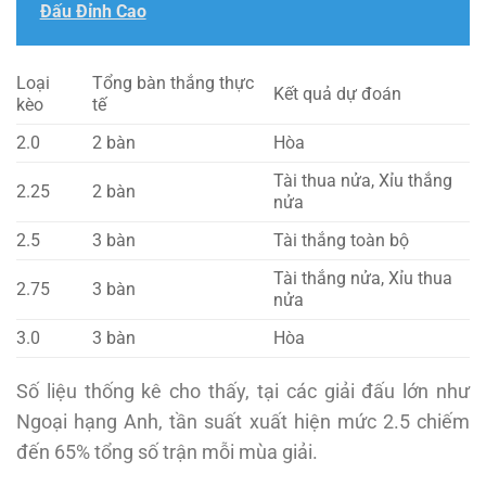
Đấu Đỉnh Cao
Loại
Tổng bàn thắng thực
Kết quả dự đoán
kèo
tế
2.0
2 bàn
Hòa
Tài thua nửa, Xỉu thắng
2.25
2 bàn
nửa
2.5
3 bàn
Tài thắng toàn bộ
Tài thắng nửa, Xỉu thua
2.75
3 bàn
nửa
3.0
3 bàn
Hòa
Số liệu thống kê cho thấy, tại các giải đấu lớn như
Ngoại hạng Anh, tần suất xuất hiện mức 2.5 chiếm
đến 65% tổng số trận mỗi mùa giải.