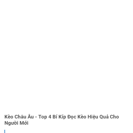
Kèo Châu Âu - Top 4 Bí Kíp Đọc Kèo Hiệu Quả Cho
Người Mới