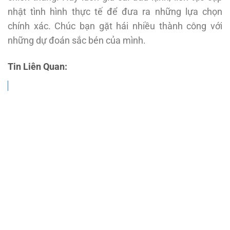
nhật tình hình thực tế để đưa ra những lựa chọn
chính xác. Chúc bạn gặt hái nhiều thành công với
những dự đoán sắc bén của mình.
Tin Liên Quan: