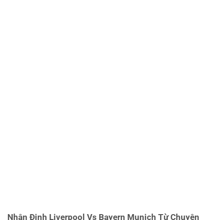
Nhận Định Liverpool Vs Bayern Munich Từ Chuyên