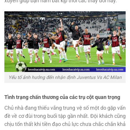
xuyên giúp bạn nắm bắt kịp thời các thay đổi này.
Yếu tố ảnh hưởng đến nhận định Juventus Vs AC Milan
Tình trạng chấn thương của các trụ cột quan trọng
Chủ nhà đang thiếu vắng trung vệ số một do gặp vấn
đề về cơ đùi trong buổi tập gần nhất. Đội khách cũng
chịu tổn thất khi tiền đạo chủ lực chưa chắc chắn khả