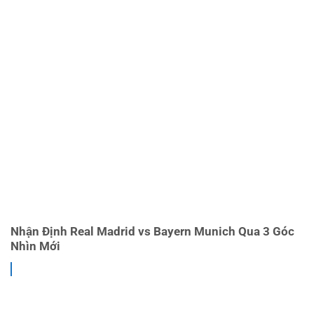
Nhận Định Real Madrid vs Bayern Munich Qua 3 Góc
Nhìn Mới