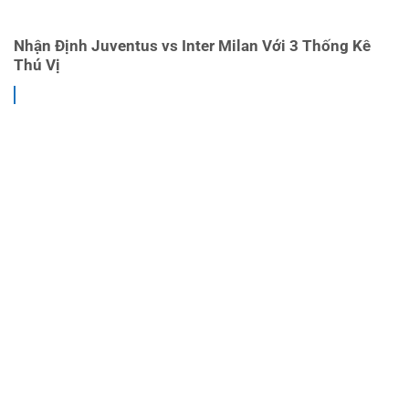
Nhận Định Juventus vs Inter Milan Với 3 Thống Kê
Thú Vị