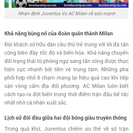
Nhận định Juventus Vs AC Milan về sức mạnh
Khả năng bùng nổ của đoàn quân thành Milan
Đội khách sở hữu dàn cầu thủ trẻ trung với lối đá tấn
công biên đầy tốc độ và biến hóa. Khả năng chuyển
đổi trạng thái từ phòng ngự sang tấn công được thực
hiện cực nhanh bởi tiền vệ trung tâm. Những pha
phối hợp nhỏ ít chạm mang lại hiệu quả cao khi tiếp
cận vòng cấm địa đối phương. AC Milan luôn biết
cách tạo ra đột biến trong thời điểm trận đấu bế tắc
nhất nhờ cá nhân xuất sắc.
Lịch sử đối đầu giữa hai đội bóng giàu truyền thống
Trong quá khứ, Juventus chiếm ưu thế về số trận