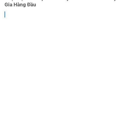
Gia Hàng Đầu