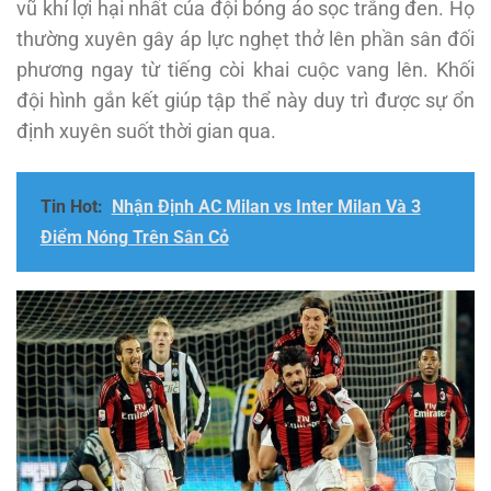
vũ khí lợi hại nhất của đội bóng áo sọc trắng đen. Họ
thường xuyên gây áp lực nghẹt thở lên phần sân đối
phương ngay từ tiếng còi khai cuộc vang lên. Khối
đội hình gắn kết giúp tập thể này duy trì được sự ổn
định xuyên suốt thời gian qua.
Tin Hot:
Nhận Định AC Milan vs Inter Milan Và 3
Điểm Nóng Trên Sân Cỏ