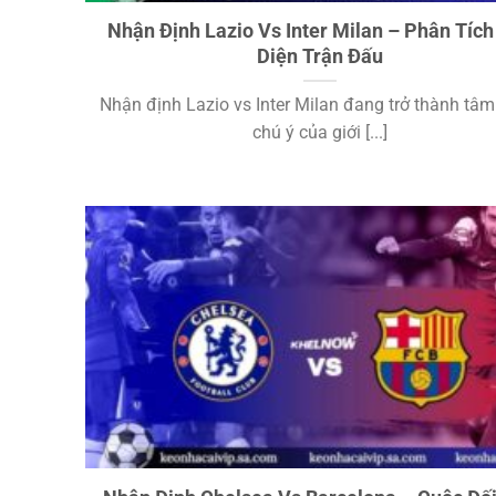
Nhận Định Lazio Vs Inter Milan – Phân Tích
Diện Trận Đấu
Nhận định Lazio vs Inter Milan đang trở thành tâ
chú ý của giới [...]