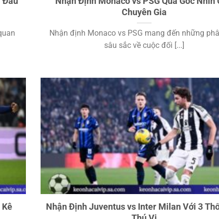
i Đầu
Nhận Định Monaco vs PSG Qua Góc Nhìn
Chuyên Gia
 quan
Nhận định Monaco vs PSG mang đến những phân
sâu sắc về cuộc đối [...]
 Kê
Nhận Định Juventus vs Inter Milan Với 3 Th
Thú Vị