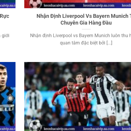
 Rực
Nhận Định Liverpool Vs Bayern Munich 
Chuyên Gia Hàng Đầu
 giới
Nhận định Liverpool vs Bayern Munich luôn thu 
quan tâm đặc biệt bởi [...]