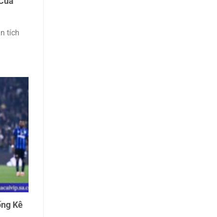
 Của
 tích
ống Kê