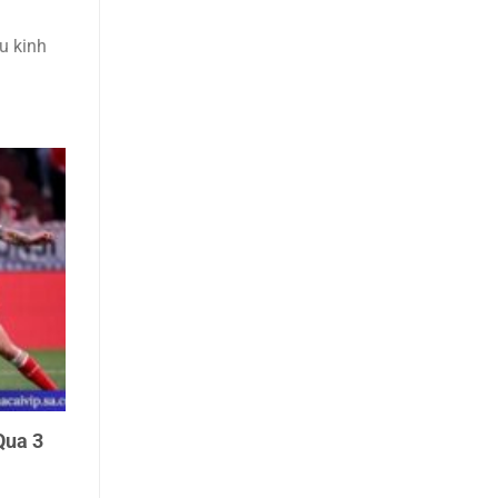
u kinh
Qua 3