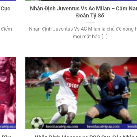
 Cục
Nhận Định Juventus Vs Ac Milan – Cẩm Na
Đoán Tỷ Số
m điểm
Nhận định Juventus Vs AC Milan là chủ đề nóng h
mọi mặt báo [...]