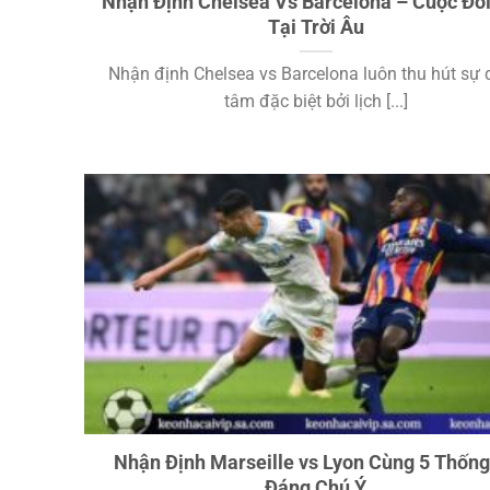
Nhận Định Chelsea Vs Barcelona – Cuộc Đố
Tại Trời Âu
Nhận định Chelsea vs Barcelona luôn thu hút sự
tâm đặc biệt bởi lịch [...]
Nhận Định Marseille vs Lyon Cùng 5 Thống
Đáng Chú Ý