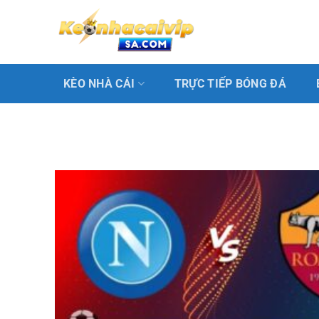
Bỏ
qua
nội
dung
KÈO NHÀ CÁI
TRỰC TIẾP BÓNG ĐÁ