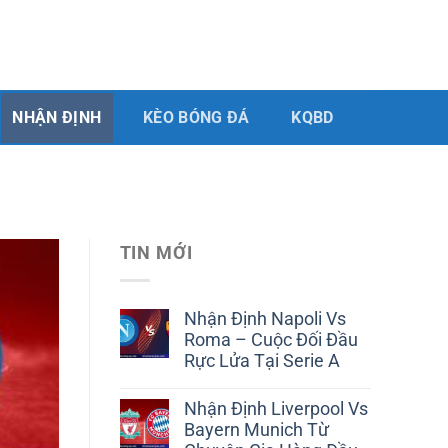
NHẬN ĐỊNH
KÈO BÓNG ĐÁ
KQBD
TIN MỚI
Nhận Định Napoli Vs
Roma – Cuộc Đối Đầu
Rực Lửa Tại Serie A
Nhận Định Liverpool Vs
Bayern Munich Từ