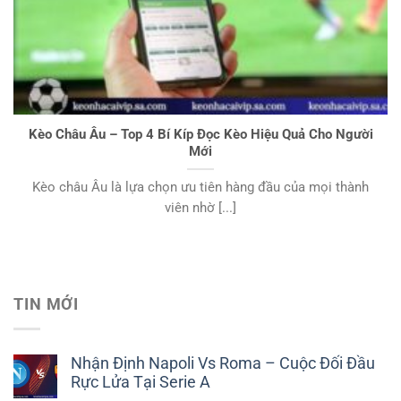
Kèo Châu Âu – Top 4 Bí Kíp Đọc Kèo Hiệu Quả Cho Người
Mới
Kèo châu Âu là lựa chọn ưu tiên hàng đầu của mọi thành
viên nhờ [...]
TIN MỚI
Nhận Định Napoli Vs Roma – Cuộc Đối Đầu
Rực Lửa Tại Serie A